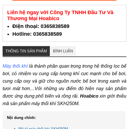
Liên hệ ngay với Công Ty TNHH Đầu Tư Và
Thương Mại Hoabico
Điện thoại: 0365838589
Hotline: 0365838589
THÔNG TIN SẢN PHẨM
BÌNH LUẬN
Máy thổi khí
là thành phần quan trọng trong hệ thống lọc bể
bơi, có nhiệm vụ cung cấp lượng khí cực mạnh cho bể bơi,
cung cấp oxy và giữ cho nguồn nước bể bơi trong xanh và
tươi mát hơn…Với những ưu điểm đó hiện nay sản phẩm
được ứng dụng phổ biến và rộng rãi.
Hoabico
xin giới thiệu
mã sản phẩm máy thổi khí SKH250M.
Nội dung chính:
Mô tả máy thổi khí SKH250M