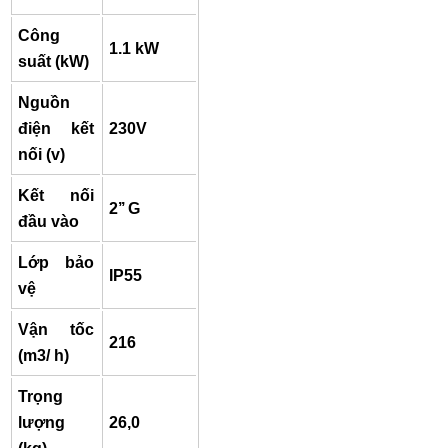
Công
1.1 kW
suất (kW)
Nguồn
điện kết
230V
nối (v)
Kết nối
2’’ G
đầu vào
Lớp bảo
IP55
vệ
Vận tốc
216
(m3/ h)
Trọng
lượn
g
26,0