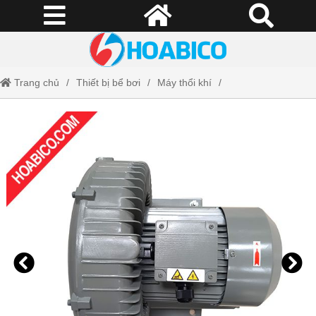
Trang chủ
Thiết bị bể bơi
Máy thổi khí
Máy thổi khí SKH250M