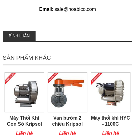
Email:
sale@hoabico.com
BÌNH LUẬN
SẢN PHẨM KHÁC
Máy Thổi Khí
Van bướm 2
Máy thổi khí HYC
Con Sò Kripsol
chiều Kripsol
- 1100C
SKH250T1
Liên hệ
Liên hệ
Liên hệ