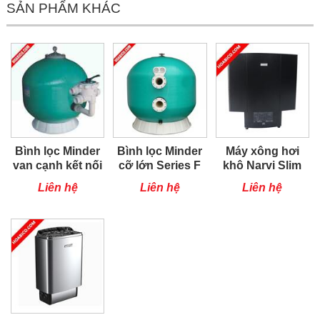
SẢN PHẨM KHÁC
Bình lọc Minder
Bình lọc Minder
Máy xông hơi
van cạnh kết nối
cỡ lớn Series F
khô Narvi Slim
1.5
6kW
Liên hệ
Liên hệ
Liên hệ