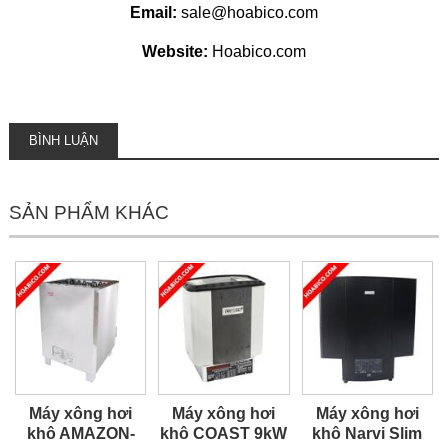
Email:
sale@hoabico.com
Website:
Hoabico.com
BÌNH LUẬN
SẢN PHẨM KHÁC
Máy xông hơi
Máy xông hơi
Máy xông hơi
khô AMAZON-
khô COAST 9kW
khô Narvi Slim