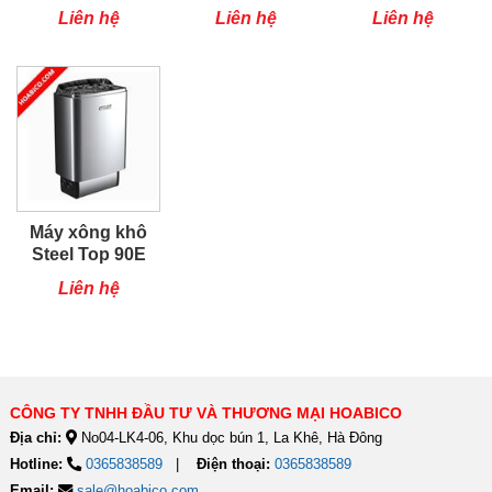
SAM- B12
6kW
Liên hệ
Liên hệ
Liên hệ
Máy xông khô
Steel Top 90E
9kw
Liên hệ
CÔNG TY TNHH ĐẦU TƯ VÀ THƯƠNG MẠI HOABICO
Địa chỉ:
No04-LK4-06, Khu dọc bún 1, La Khê, Hà Đông
Hotline:
0365838589
Điện thoại:
0365838589
Email:
sale@hoabico.com