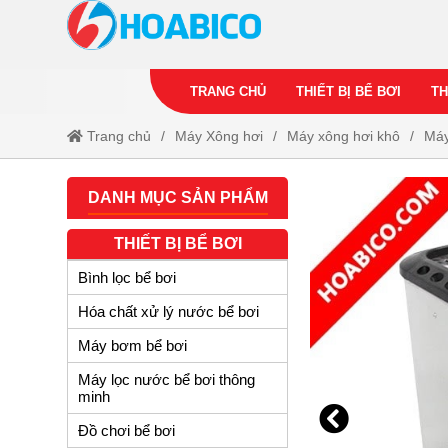
TRANG CHỦ
THIẾT BỊ BỂ BƠI
TH
Trang chủ
Máy Xông hơi
Máy xông hơi khô
Máy
DANH MỤC SẢN PHẨM
THIẾT BỊ BỂ BƠI
Bình lọc bể bơi
Hóa chất xử lý nước bể bơi
Máy bơm bể bơi
Máy lọc nước bể bơi thông
minh
Đồ chơi bể bơi