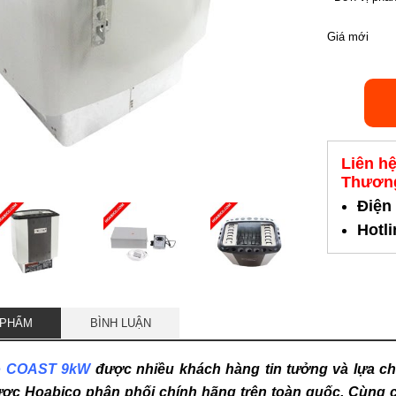
Giá mới
Liên h
Thương
Điện
Hotl
 PHẨM
BÌNH LUẬN
hô COAST 9kW
được nhiều khách hàng tin tưởng và lựa chọ
ợc Hoabico phân phối chính hãng trên toàn quốc. Cùng c