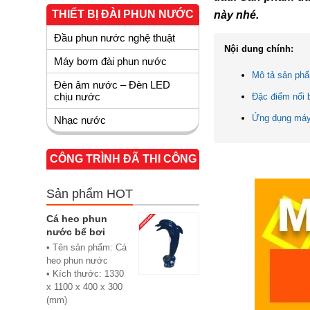
THIẾT BỊ ĐÀI PHUN NƯỚC
này nhé.
Đầu phun nước nghệ thuật
Nội dung chính:
Máy bơm đài phun nước
Mô tả sản ph
Đèn âm nước – Đèn LED
chịu nước
Đặc điểm nổi 
Ứng dụng máy 
Nhạc nước
CÔNG TRÌNH ĐÃ THI CÔNG
Sản phẩm HOT
Cá heo phun
nước bể bơi
• Tên sản phẩm: Cá
heo phun nước
• Kích thước: 1330
x 1100 x 400 x 300
(mm)