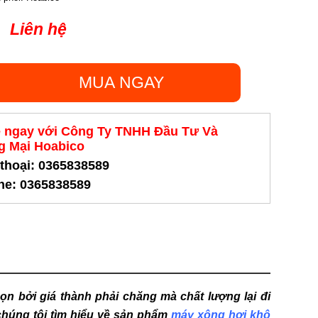
Liên hệ
MUA NGAY
ệ ngay với Công Ty TNHH Đầu Tư Và
 Mại Hoabico
 thoại: 0365838589
ine: 0365838589
n bởi giá thành phải chăng mà chất lượng lại đi
húng tôi tìm hiểu về sản phẩm
máy xông hơi khô