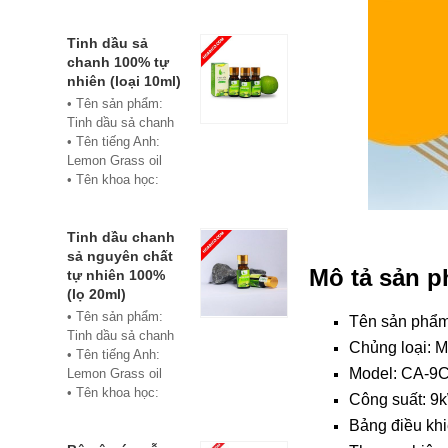
• Màu sắc: xanh
• Vật liệu:
Composite
Tinh dầu sả
• Phân phối:
chanh 100% tự
Hoabico
nhiên (loại 10ml)
• Tên sản phẩm:
Tinh dầu sả chanh
• Tên tiếng Anh:
Lemon Grass oil
• Tên khoa học:
Cymbopogon
flexuosus
• Chủng loại: Thiết
Tinh dầu chanh
bị xông hơi
sả nguyên chất
Mô tả sản 
• Thành phần chiết
tự nhiên 100%
xuất: lá
(lọ 20ml)
• Phương pháp
• Tên sản phẩm:
Tên sản phẩ
chiết xuất: Chưng
Tinh dầu sả chanh
Chủng loại: 
cất hơi nước
• Tên tiếng Anh:
• Hình thức: Chất
Model:
CA-9
Lemon Grass oil
lỏng
• Tên khoa học:
Công suất: 9
• Màu sắc: Tinh dầu
Cymbopogon
Bảng điều khi
có màu vàng nhạt
flexuosus
• Mùi vị: Mùi chanh