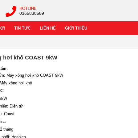
HOTLINE
0365838589
BƠI
TIN TỨC
LIÊN HỆ
GIỚI THIỆU
g hơi khô COAST 9kW
hẩm:
hẩm: Máy xông hơi khô COAST 9kW
: Máy xông hơi khô
9C
 9kW
hiển: Điện tử
u: Coast
ina
12 tháng
 phối: Hoabico