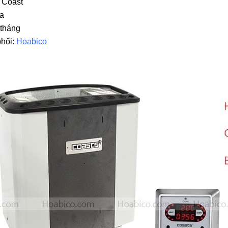
 Coast
na
 tháng
phối:
Hoabico