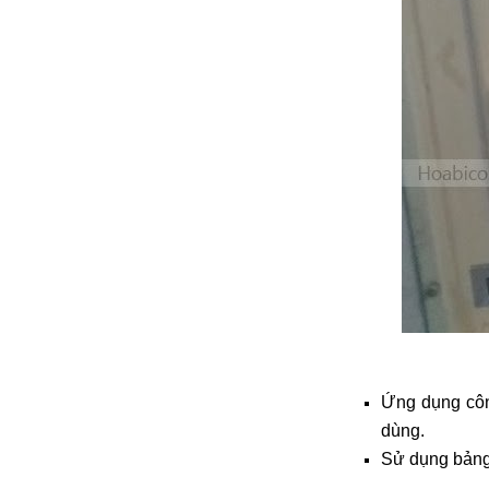
đặt thời gian xông
và nhiệt độ xông.
• Công suất:
9kW/220V/380V
• Xả cặn Tự động
• Bảo hành: 12
tháng
• Đơn vị phân phối:
Hoabico
Ứng dụng công
dùng.
Sử dụng bảng 