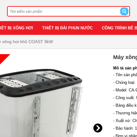
IẾT BỊ XÔNG HƠI
THIẾT BỊ ĐÀI PHUN NƯỚC
CÔNG TRÌNH BỂ 
 xông hơi khô COAST 9kW
Máy xôn
Mô tả sản p
- Tên sản p
- Chủng loại
- Model: CA-
- Công suất:
- Bảng điều k
- Thương hiệ
- Xuất xứ: Ch
- Bảo hành: 
- Đơn vị phân