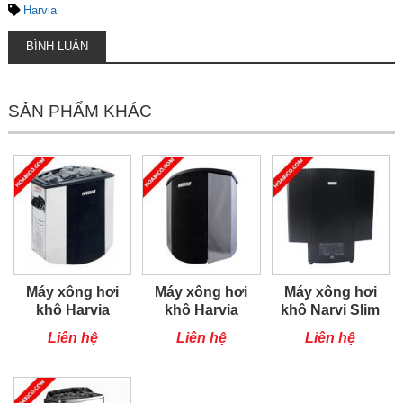
Harvia
BÌNH LUẬN
SẢN PHẨM KHÁC
Máy xông hơi
Máy xông hơi
Máy xông hơi
khô Harvia
khô Harvia
khô Narvi Slim
BX90E
BX135E
6kW
Liên hệ
Liên hệ
Liên hệ