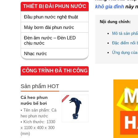
THIẾT BỊ ĐÀI PHUN NƯỚC
khô gia đình
này 
Đầu phun nước nghệ thuật
Nội dung chính:
Máy bơm đài phun nước
Mô tả sản ph
Đèn âm nước – Đèn LED
chịu nước
Đặc điểm nổi 
Ứng dụng của
Nhạc nước
CÔNG TRÌNH ĐÃ THI CÔNG
Sản phẩm HOT
Cá heo phun
nước bể bơi
• Tên sản phẩm: Cá
heo phun nước
• Kích thước: 1330
x 1100 x 400 x 300
(mm)