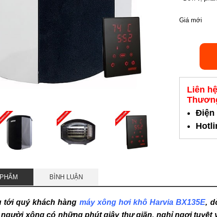
Giá mới
Liên h
Thương
Điện
Hotl
 PHẨM
BÌNH LUẬN
ệu tới quý khách hàng
máy xông hơi khô Harvia BX135E
, d
 người xông có những phút giây thư giãn, nghỉ ngơi tuyệt 