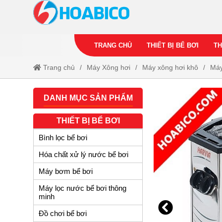
TRANG CHỦ
THIẾT BỊ BỂ BƠI
TH
Trang chủ
Máy Xông hơi
Máy xông hơi khô
Máy
DANH MỤC SẢN PHẨM
THIẾT BỊ BỂ BƠI
Bình lọc bể bơi
Hóa chất xử lý nước bể bơi
Máy bơm bể bơi
Máy lọc nước bể bơi thông
minh
Đồ chơi bể bơi