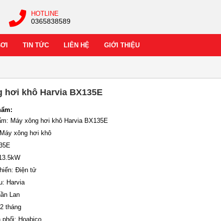
HOTLINE
0365838589
BƠI
TIN TỨC
LIÊN HỆ
GIỚI THIỆU
 hơi khô Harvia BX135E
hẩm:
ẩm: Máy xông hơi khô Harvia BX135E
: Máy xông hơi khô
135E
 13.5kW
hiển: Điện tử
u: Harvia
hần Lan
12 tháng
 phối: Hoabico