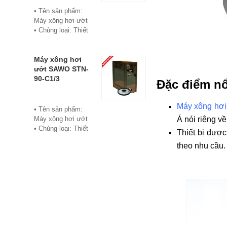
• Bảo hành: 12
• Tên sản phẩm:
tháng
Máy xông hơi ướt
• Đơn vị phân phối:
• Chủng loại: Thiết
Hoabico
bị xông hơi
• Thương hiệu:
Sawo
Máy xông hơi
• Xuất xứ:
ướt SAWO STN-
Philippine
90-C1/3
Đặc điểm nổ
• Model: STN-60-
C1/3
Máy xông hơi 
• Có bảng điều
• Tên sản phẩm:
khiển điện tử hiển
Máy xông hơi ướt
Á nói riêng về
thị số, cho phép cài
• Chủng loại: Thiết
Thiết bị được
đặt thời gian xông
bị xông hơi
theo nhu cầu.
và nhiệt độ xông.
• Thương hiệu:
• Công suất:
Sawo
6Kw/220V/380V
• Xuất xứ:
• Xả cặn Tự động
Philippines
• Bảo hành: 12
• Model: STN-90-
tháng
C1/3
• Đơn vị phân phối:
• Có bảng điều
Hoabico
khiển điện tử hiển
thị số, cho phép cài