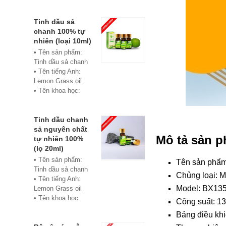
• Màu sắc: xanh
• Vật liệu:
Composite
Tinh dầu sả
• Phân phối:
chanh 100% tự
Hoabico
nhiên (loại 10ml)
• Tên sản phẩm:
Tinh dầu sả chanh
• Tên tiếng Anh:
Lemon Grass oil
• Tên khoa học:
Cymbopogon
flexuosus
• Chủng loại: Thiết
Tinh dầu chanh
bị xông hơi
sả nguyên chất
Mô tả sản 
• Thành phần chiết
tự nhiên 100%
xuất: lá
(lọ 20ml)
• Phương pháp
• Tên sản phẩm:
Tên sản phẩ
chiết xuất: Chưng
Tinh dầu sả chanh
Chủng loại: 
cất hơi nước
• Tên tiếng Anh:
• Hình thức: Chất
Model:
BX13
Lemon Grass oil
lỏng
• Tên khoa học:
Công suất: 1
• Màu sắc: Tinh dầu
Cymbopogon
Bảng điều khi
có màu vàng nhạt
flexuosus
• Mùi vị: Mùi chanh