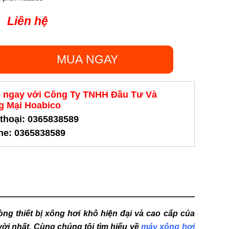
Liên hệ
MUA NGAY
ệ ngay với Công Ty TNHH Đầu Tư Và
 Mại Hoabico
 thoại: 0365838589
ine: 0365838589
òng thiết bị xông hơi khô hiện đại và cao cấp của
vời nhất. Cùng chúng tôi tìm hiểu về
máy xông hơi