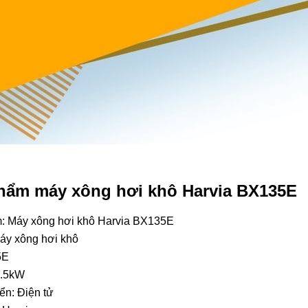
phẩm máy xông hơi khô Harvia BX135E
m:
Máy xông hơi khô Harvia BX135E
Máy xông hơi khô
5E
3.5kW
ển: Điện tử