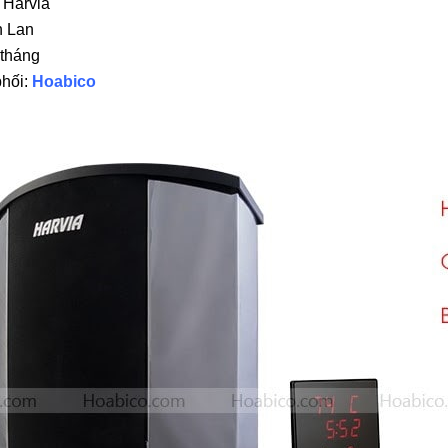
 Harvia
n Lan
 tháng
phối:
Hoabico