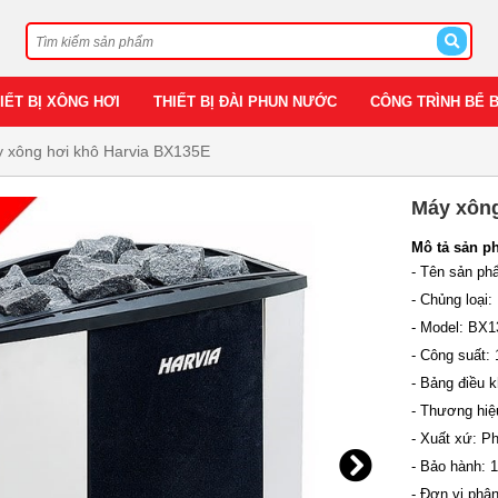
IẾT BỊ XÔNG HƠI
THIẾT BỊ ĐÀI PHUN NƯỚC
CÔNG TRÌNH BỂ 
 xông hơi khô Harvia BX135E
Máy xông
Mô tả sản p
- Tên sản ph
- Chủng loại
- Model: BX
- Công suất:
- Bảng điều k
- Thương hiệ
- Xuất xứ: P
- Bảo hành: 
- Đơn vị phân