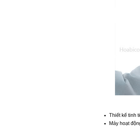
đặt thời gian xông
và nhiệt độ xông.
• Công suất:
9kW/220V/380V
• Xả cặn Tự động
• Bảo hành: 12
tháng
• Đơn vị phân phối:
Hoabico
Thiết kế tinh 
Máy hoạt động