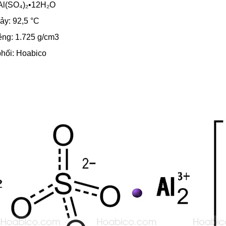
Al(SO₄)₂•12H₂O
ảy: 92,5 °C
êng: 1.725 g/cm3
phối: Hoabico