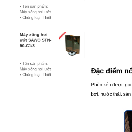
• Bảo hành: 12
• Tên sản phẩm:
tháng
Máy xông hơi ướt
• Đơn vị phân phối:
• Chủng loại: Thiết
Hoabico
bị xông hơi
• Thương hiệu:
Sawo
Máy xông hơi
• Xuất xứ:
ướt SAWO STN-
Philippine
90-C1/3
• Model: STN-60-
C1/3
• Có bảng điều
• Tên sản phẩm:
khiển điện tử hiển
Máy xông hơi ướt
Đặc điểm nổ
thị số, cho phép cài
• Chủng loại: Thiết
đặt thời gian xông
bị xông hơi
Phèn kép được gọi 
và nhiệt độ xông.
• Thương hiệu:
• Công suất:
Sawo
bơi, nước thải, sản
6Kw/220V/380V
• Xuất xứ:
• Xả cặn Tự động
Philippines
• Bảo hành: 12
• Model: STN-90-
tháng
C1/3
• Đơn vị phân phối:
• Có bảng điều
Hoabico
khiển điện tử hiển
thị số, cho phép cài