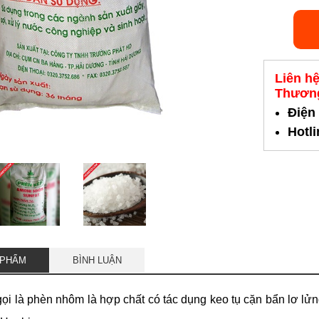
Liên h
Thương
Điện
Hotl
 PHẨM
BÌNH LUẬN
ọi là phèn nhôm là hợp chất có tác dụng keo tụ cặn bẩn lơ lử