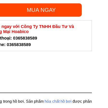
MUA NGAY
ệ ngay với Công Ty TNHH Đầu Tư Và
 Mại Hoabico
 thoại: 0365838589
ine: 0365838589
ng trong hồ bơi. Sản phẩm
hóa chất hồ bơi
được phân