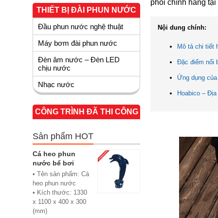
phối chính hãng tại
THIẾT BỊ ĐÀI PHUN NƯỚC
Đầu phun nước nghệ thuật
Nội dung chính:
Máy bơm đài phun nước
Mô tả chi tiết
Đèn âm nước – Đèn LED
Đặc điểm nổi 
chịu nước
Ứng dụng của 
Nhạc nước
Hoabico – Địa
CÔNG TRÌNH ĐÃ THI CÔNG
Sản phẩm HOT
Cá heo phun
nước bể bơi
• Tên sản phẩm: Cá
heo phun nước
• Kích thước: 1330
x 1100 x 400 x 300
(mm)