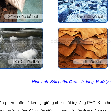
Hình ảnh: Sản phẩm được sử dụng để xử lý n
 phèn nhôm là keo tụ, giống như chất trợ lắng PAC. Khi cho và
ở trong nước xuống đáy, giúp việc thu gom trở nên đơn giản và 