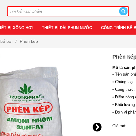
IẾT BỊ XÔNG HƠI
THIẾT BỊ ĐÀI PHUN NƯỚC
CÔNG TRÌNH BỂ 
 bể bơi
Phèn kép
Phèn ké
Mô tả sản p
• Tên sản ph
• Chủng loại
• Công thức:
• Điểm nóng 
• Khối lượng 
• Đơn vị phâ
Giá mới