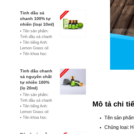
• Màu sắc: xanh
• Vật liệu:
Composite
Tinh dầu sả
• Phân phối:
chanh 100% tự
Hoabico
nhiên (loại 10ml)
• Tên sản phẩm:
Tinh dầu sả chanh
• Tên tiếng Anh:
Lemon Grass oil
• Tên khoa học:
Cymbopogon
flexuosus
• Chủng loại: Thiết
Tinh dầu chanh
bị xông hơi
sả nguyên chất
• Thành phần chiết
tự nhiên 100%
xuất: lá
(lọ 20ml)
• Phương pháp
• Tên sản phẩm:
chiết xuất: Chưng
Tinh dầu sả chanh
Mô tả chi ti
cất hơi nước
• Tên tiếng Anh:
• Hình thức: Chất
Lemon Grass oil
lỏng
• Tên khoa học:
Tên sản phẩ
• Màu sắc: Tinh dầu
Cymbopogon
Chủng loại: H
có màu vàng nhạt
flexuosus
• Mùi vị: Mùi chanh