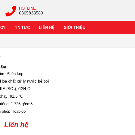
HOTLINE
0365838589
BƠI
TIN TỨC
LIÊN HỆ
GIỚI THIỆU
p
hẩm:
ẩm: Phèn kép
: Hóa chất xử lý nước bể bơi
 KAl(SO₄)₂•12H₂O
chảy: 92,5 °C
riêng: 1.725 g/cm3
n phối: Hoabico
Liên hệ