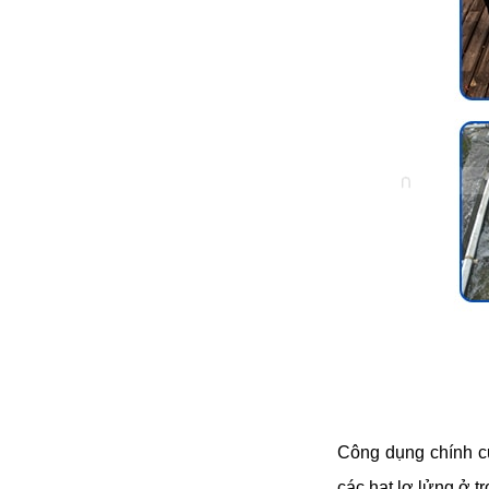
đặt thời gian xông
và nhiệt độ xông.
• Công suất:
9kW/220V/380V
• Xả cặn Tự động
• Bảo hành: 12
tháng
• Đơn vị phân phối:
Hoabico
Công dụng chính của
các hạt lơ lửng 