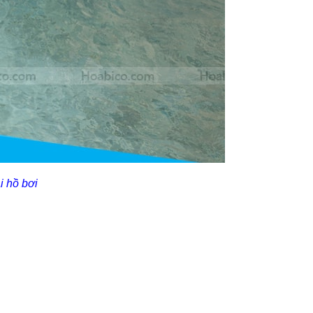
i hồ bơi