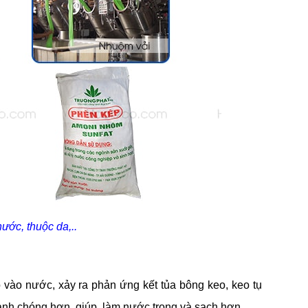
ước, thuộc da,..
o nước, xảy ra phản ứng kết tủa bông keo, keo tụ
nhanh chóng hơn, giúp làm nước trong và sạch hơn.