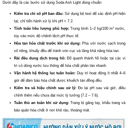
Dưới đây là các bước sử dụng Soda Ash Light đúng chuẩn:
Kiểm tra chỉ số pH ban đầu:
Sử dụng bộ test để xác định pH hiện
tại; chỉ tiến hành xử lý khi pH < 7.2.
Tính toán liều lượng phù hợp:
Trung bình 1–2 kg/100 m³ nước,
tùy vào mức độ chênh lệch pH thực tế.
Hòa tan hóa chất trước khi sử dụng:
Pha với nước sạch trong
xô riêng, khuấy đều để tránh vón cục và tăng khả năng hòa tan.
Rải đều dung dịch trong hồ:
Đổ quanh thành hồ hoặc tại các vị
trí có dòng nước lưu thông để hóa chất phân tán nhanh.
Vận hành hệ thống lọc tuần hoàn:
Duy trì hoạt động ít nhất 4–6
giờ để đảm bảo hóa chất được khuếch tán đồng đều.
Kiểm tra và hiệu chỉnh sau xử lý:
Đo lại pH sau vài giờ, điều
chỉnh thêm nếu chưa đạt mức lý tưởng (7.2 – 7.6).
Tuân thủ an toàn khi sử dụng:
Trang bị găng tay, khẩu trang và
bảo quản hóa chất ở nơi khô ráo, thoáng mát.