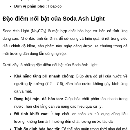
Đơn vị phân phối:
Hoabico
Đặc điểm nổi bật của Soda Ash Light
Soda Ash Light (Na₂CO₃) là một hợp chất hóa học cơ bản có tính ứng
dụng cao. Nhờ đặc tính ổn định, dễ sử dụng và hiệu quả rõ rệt trong việc
điều chỉnh độ kiềm, sản phẩm này ngày càng được ưa chuộng trong cả
môi trường dân dụng lẫn công nghiệp.
Dưới đây là những đặc điểm nổi bật của Soda Ash Light:
Khả năng tăng pH nhanh chóng:
Giúp đưa độ pH của nước về
ngưỡng lý tưởng (7.2 – 7.6), đảm bảo nước không gây kích ứng
da và mắt.
Dạng bột mịn, dễ hòa tan:
Giúp hóa chất phân tán nhanh trong
nước, hạn chế lắng cặn và nâng cao hiệu quả xử lý.
Độ tinh khiết cao:
Ít tạp chất, an toàn khi sử dụng đúng liều
lượng, không làm ảnh hưởng đến chất lượng nước lâu dài.
Tính ổn định hóa học tốt:
Có thể bảo quản trong thời gian dài mà