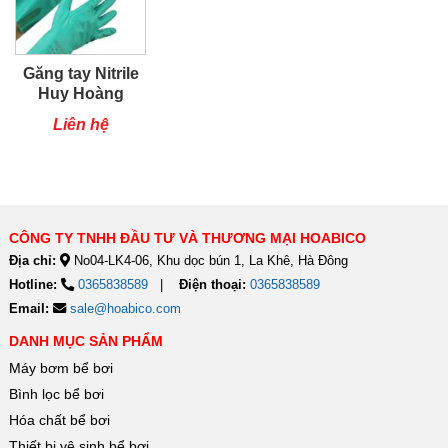
Găng tay Nitrile
Huy Hoàng
Liên hệ
CÔNG TY TNHH ĐẦU TƯ VÀ THƯƠNG MẠI HOABICO
Địa chỉ:
No04-LK4-06, Khu dọc bún 1, La Khê, Hà Đông
Hotline:
0365838589
Điện thoại:
0365838589
Email:
sale@hoabico.com
DANH MỤC SẢN PHẨM
Máy bơm bể bơi
Bình lọc bể bơi
Hóa chất bể bơi
Thiết bị vệ sinh bể bơi