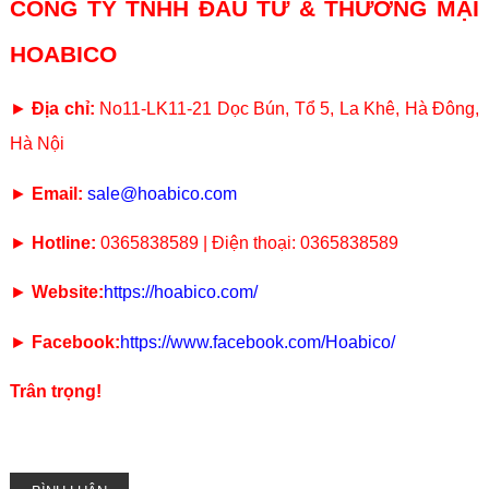
CÔNG TY TNHH ĐẦU TƯ & THƯƠNG MẠI
HOABICO
►
Địa chỉ:
No11-LK11-21 Dọc Bún, Tổ 5, La Khê, Hà Đông,
Hà Nội
►
Email:
sale@hoabico.com
►
Hotline:
0365838589 | Điện thoại: 0365838589
►
Website:
https://hoabico.com/
►
Facebook:
https://www.facebook.com/Hoabico/
Trân trọng!