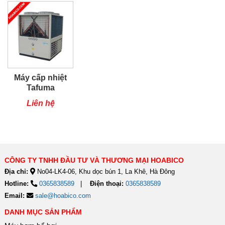
Máy cấp nhiệt
Tafuma
TSQ80RP
Liên hệ
CÔNG TY TNHH ĐẦU TƯ VÀ THƯƠNG MẠI HOABICO
Địa chỉ:
No04-LK4-06, Khu dọc bún 1, La Khê, Hà Đông
Hotline:
0365838589
Điện thoại:
0365838589
Email:
sale@hoabico.com
DANH MỤC SẢN PHẨM