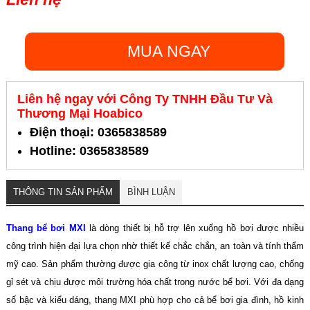
MUA NGAY
Liên hệ ngay với Công Ty TNHH Đầu Tư Và
Thương Mại Hoabico
Điện thoại: 0365838589
Hotline: 0365838589
THÔNG TIN SẢN PHẨM
BÌNH LUẬN
Thang bể bơi MXI
là dòng thiết bị hỗ trợ lên xuống hồ bơi được nhiều
công trình hiện đại lựa chọn nhờ thiết kế chắc chắn, an toàn và tính thẩm
mỹ cao. Sản phẩm thường được gia công từ inox chất lượng cao, chống
gỉ sét và chịu được môi trường hóa chất trong nước bể bơi. Với đa dạng
số bậc và kiểu dáng, thang MXI phù hợp cho cả bể bơi gia đình, hồ kinh