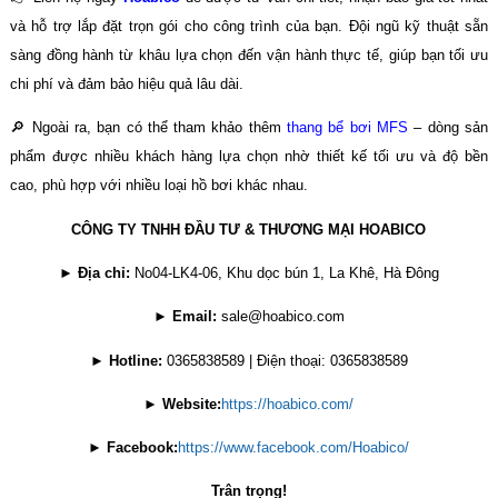
và hỗ trợ lắp đặt trọn gói cho công trình của bạn. Đội ngũ kỹ thuật sẵn
sàng đồng hành từ khâu lựa chọn đến vận hành thực tế, giúp bạn tối ưu
chi phí và đảm bảo hiệu quả lâu dài.
🔎 Ngoài ra, bạn có thể tham khảo thêm
thang bể bơi MFS
– dòng sản
phẩm được nhiều khách hàng lựa chọn nhờ thiết kế tối ưu và độ bền
cao, phù hợp với nhiều loại hồ bơi khác nhau.
CÔNG TY TNHH ĐẦU TƯ & THƯƠNG MẠI HOABICO
►
Địa chỉ:
No04-LK4-06, Khu dọc bún 1, La Khê, Hà Đông
►
Email:
sale@hoabico.com
►
Hotline:
0365838589 | Điện thoại: 0365838589
►
Website:
https://hoabico.com/
►
Facebook:
https://www.facebook.com/Hoabico/
Trân trọng!