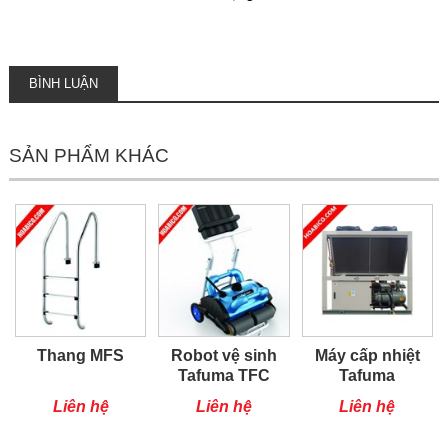
BÌNH LUẬN
SẢN PHẨM KHÁC
Thang MFS
Robot vệ sinh
Máy cấp nhiệt
Tafuma TFC
Tafuma
200H
TSQ100RP
Liên hệ
Liên hệ
Liên hệ