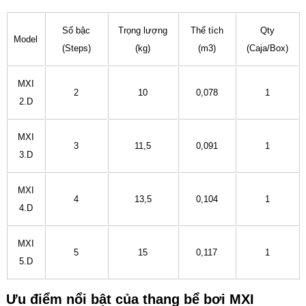
Số bậc
Trọng lượng
Thể tích
Qty
Model
(Steps)
(kg)
(m3)
(Caja/Box)
MXI
2
10
0,078
1
2.D
MXI
3
11,5
0,091
1
3.D
MXI
4
13,5
0,104
1
4.D
MXI
5
15
0,117
1
5.D
Ưu điểm nổi bật của thang bể bơi MXI