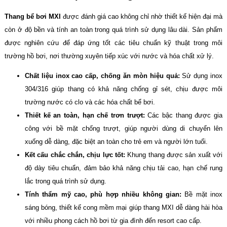
Thang bể bơi MXI
được đánh giá cao không chỉ nhờ thiết kế hiện đại mà
còn ở độ bền và tính an toàn trong quá trình sử dụng lâu dài. Sản phẩm
được nghiên cứu để đáp ứng tốt các tiêu chuẩn kỹ thuật trong môi
trường hồ bơi, nơi thường xuyên tiếp xúc với nước và hóa chất xử lý.
Chất liệu inox cao cấp, chống ăn mòn hiệu quả:
Sử dụng inox
304/316 giúp thang có khả năng chống gỉ sét, chịu được môi
trường nước có clo và các hóa chất bể bơi.
Thiết kế an toàn, hạn chế trơn trượt:
Các bậc thang được gia
công với bề mặt chống trượt, giúp người dùng di chuyển lên
xuống dễ dàng, đặc biệt an toàn cho trẻ em và người lớn tuổi.
Kết cấu chắc chắn, chịu lực tốt:
Khung thang được sản xuất với
độ dày tiêu chuẩn, đảm bảo khả năng chịu tải cao, hạn chế rung
lắc trong quá trình sử dụng.
Tính thẩm mỹ cao, phù hợp nhiều không gian:
Bề mặt inox
sáng bóng, thiết kế cong mềm mại giúp thang MXI dễ dàng hài hòa
với nhiều phong cách hồ bơi từ gia đình đến resort cao cấp.