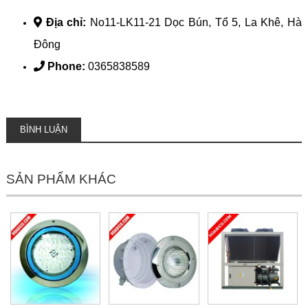
Địa chỉ:
No11-LK11-21 Dọc Bún, Tổ 5, La Khê, Hà
Đông
Phone:
0365838589
BÌNH LUẬN
SẢN PHẨM KHÁC