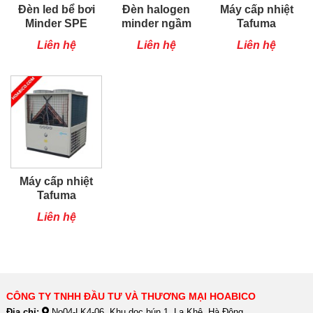
Đèn led bể bơi
Đèn halogen
Máy cấp nhiệt
Minder SPE
minder ngầm
Tafuma
ABS
TSQ100RP
Liên hệ
Liên hệ
Liên hệ
Máy cấp nhiệt
Tafuma
TSQ80RP
Liên hệ
CÔNG TY TNHH ĐẦU TƯ VÀ THƯƠNG MẠI HOABICO
Địa chỉ:
No04-LK4-06, Khu dọc bún 1, La Khê, Hà Đông