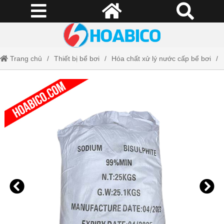
Trang chủ
Thiết bị bể bơi
Hóa chất xử lý nước cấp bể bơi
Hóa chất PH-