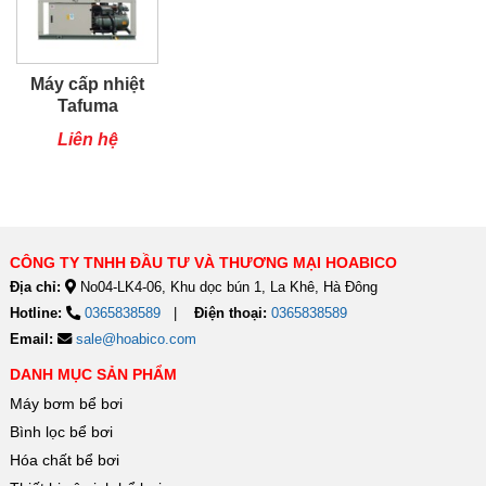
Máy cấp nhiệt
Tafuma
TSQ100RP
Liên hệ
CÔNG TY TNHH ĐẦU TƯ VÀ THƯƠNG MẠI HOABICO
Địa chỉ:
No04-LK4-06, Khu dọc bún 1, La Khê, Hà Đông
Hotline:
0365838589
Điện thoại:
0365838589
Email:
sale@hoabico.com
DANH MỤC SẢN PHẨM
Máy bơm bể bơi
Bình lọc bể bơi
Hóa chất bể bơi