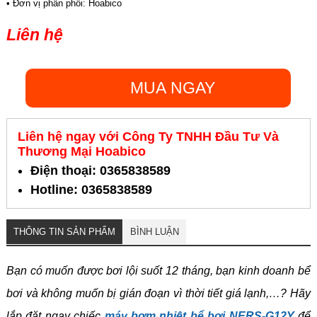
• Đơn vị phân phối: Hoabico
Liên hệ
MUA NGAY
Liên hệ ngay với Công Ty TNHH Đầu Tư Và
Thương Mại Hoabico
Điện thoại: 0365838589
Hotline: 0365838589
THÔNG TIN SẢN PHẨM
BÌNH LUẬN
Bạn có muốn được bơi lội suốt 12 tháng, bạn kinh doanh bể
bơi và không muốn bị gián đoạn vì thời tiết giá lạnh,…? Hãy
lắp đặt ngay chiếc
máy bơm nhiệt bể bơi NERS-G12Y
để