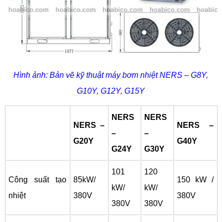
Hình ảnh: Bản vẽ kỹ thuật máy bơm nhiệt NERS – G8Y,
G10Y, G12Y, G15Y
NERS
NERS
NERS –
NERS –
–
–
G20Y
G40Y
G24Y
G30Y
101
120
Công suất tạo
85kW/
150 kW /
kW/
kW/
nhiệt
380V
380V
380V
380V