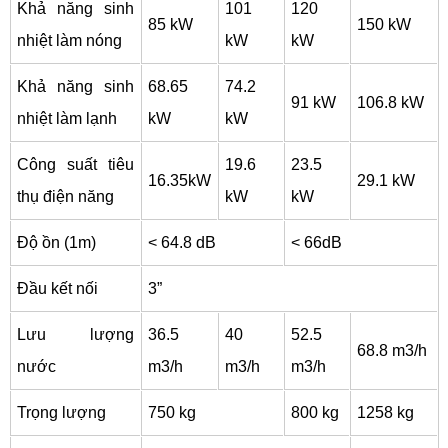
Khả năng sinh
101
120
85 kW
150 kW
nhiệt làm nóng
kW
kW
Khả năng sinh
68.65
74.2
91 kW
106.8 kW
nhiệt làm lạnh
kW
kW
Công suất tiêu
19.6
23.5
16.35kW
29.1 kW
thụ điện năng
kW
kW
Độ ồn (1m)
< 64.8 dB
< 66dB
Đầu kết nối
3”
Lưu lượng
36.5
40
52.5
68.8 m3/h
nước
m3/h
m3/h
m3/h
Trọng lượng
750 kg
800 kg
1258 kg