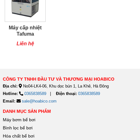
Máy cấp nhiệt
Tafuma
TSQ80RP
Liên hệ
CÔNG TY TNHH ĐẦU TƯ VÀ THƯƠNG MẠI HOABICO
Địa chỉ:
No04-LK4-06, Khu dọc bún 1, La Khê, Hà Đông
Hotline:
0365838589
Điện thoại:
0365838589
Email:
sale@hoabico.com
DANH MỤC SẢN PHẨM
Máy bơm bể bơi
Bình lọc bể bơi
Hóa chất bể bơi