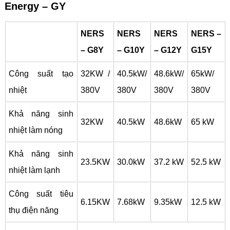
Energy – GY
NERS
NERS
NERS
NERS –
– G8Y
– G10Y
– G12Y
G15Y
Công suất tạo
32KW /
40.5kW/
48.6kW/
65kW/
nhiệt
380V
380V
380V
380V
Khả năng sinh
32KW
40.5kW
48.6kW
65 kW
nhiệt làm nóng
Khả năng sinh
23.5KW
30.0kW
37.2 kW
52.5 kW
nhiệt làm lạnh
Công suất tiêu
6.15KW
7.68kW
9.35kW
12.5 kW
thụ điện năng