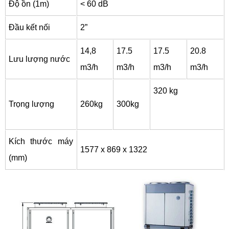
Độ ồn (1m)
< 60 dB
Đầu kết nối
2”
14,8
17.5
17.5
20.8
Lưu lượng nước
m3/h
m3/h
m3/h
m3/h
320 kg
Trọng lượng
260kg
300kg
Kích thước máy
1577 x 869 x 1322
(mm)