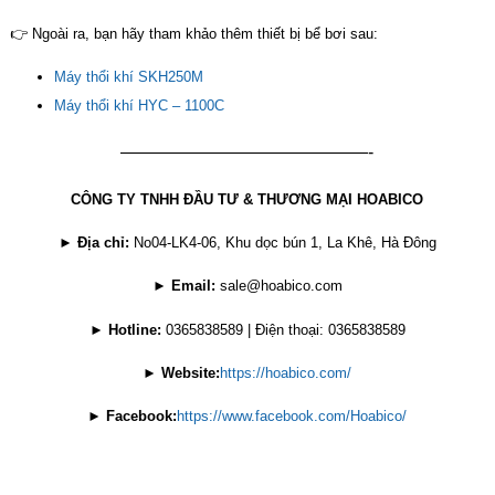
👉 Ngoài ra, bạn hãy tham khảo thêm thiết bị bể bơi sau:
Máy thổi khí SKH250M
Máy thổi khí HYC – 1100C
——————————————-
CÔNG TY TNHH ĐẦU TƯ & THƯƠNG MẠI HOABICO
►
Địa chỉ:
No04-LK4-06, Khu dọc bún 1, La Khê, Hà Đông
►
Email:
sale@hoabico.com
►
Hotline:
0365838589 | Điện thoại: 0365838589
►
Website:
https://hoabico.com/
►
Facebook:
https://www.facebook.com/Hoabico/