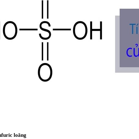
nfuric loãng