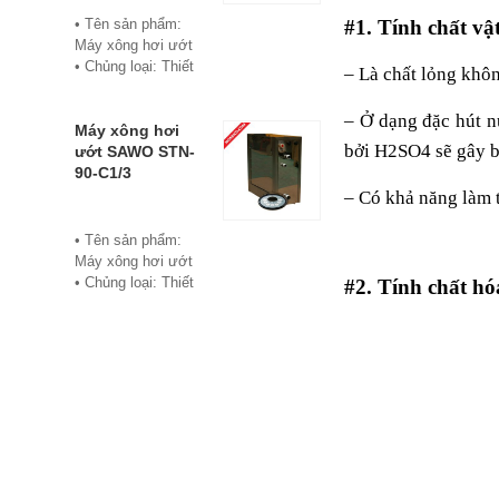
• Bảo hành: 12
• Tên sản phẩm:
#1. Tính chất vật
tháng
Máy xông hơi ướt
• Đơn vị phân phối:
• Chủng loại: Thiết
– Là chất lỏng khôn
Hoabico
bị xông hơi
• Thương hiệu:
– Ở dạng đặc hút nư
Sawo
Máy xông hơi
bởi H2SO4 sẽ gây 
• Xuất xứ:
ướt SAWO STN-
Philippine
90-C1/3
• Model: STN-60-
– Có khả năng làm 
C1/3
• Có bảng điều
• Tên sản phẩm:
khiển điện tử hiển
Máy xông hơi ướt
thị số, cho phép cài
• Chủng loại: Thiết
#2. Tính chất hó
đặt thời gian xông
bị xông hơi
và nhiệt độ xông.
• Thương hiệu:
• Công suất:
Sawo
6Kw/220V/380V
• Xuất xứ:
• Xả cặn Tự động
Philippines
• Bảo hành: 12
• Model: STN-90-
tháng
C1/3
• Đơn vị phân phối:
• Có bảng điều
Hoabico
khiển điện tử hiển
thị số, cho phép cài