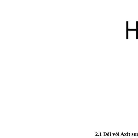
đặt thời gian xông
và nhiệt độ xông.
• Công suất:
9kW/220V/380V
• Xả cặn Tự động
• Bảo hành: 12
tháng
• Đơn vị phân phối:
Hoabico
2.1 Đối với Axit su