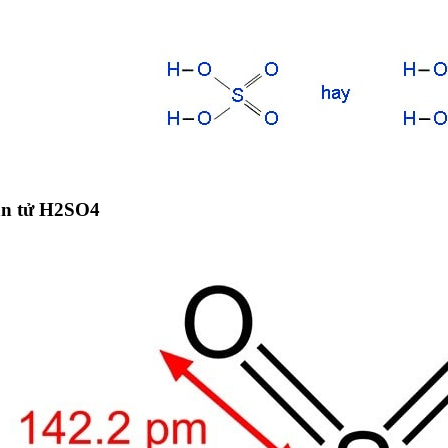
ân tử H2SO4