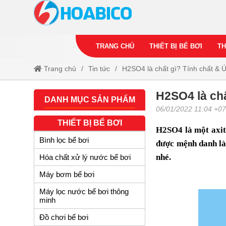
TRANG CHỦ
THIẾT BỊ BỂ BƠI
TH
Trang chủ
Tin tức
H2SO4 là chất gì? Tính chất & Ứ
H2SO4 là chấ
DANH MỤC SẢN PHẨM
06/01/2022 11:04 +0
THIẾT BỊ BỂ BƠI
H2SO4
là một axit
Bình lọc bể bơi
được mệnh danh là 
nhé.
Hóa chất xử lý nước bể bơi
Máy bơm bể bơi
Máy lọc nước bể bơi thông
minh
Đồ chơi bể bơi