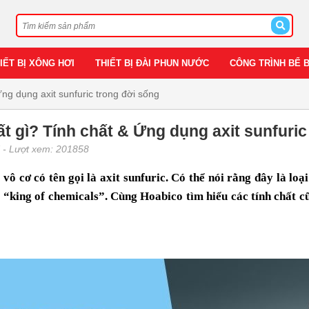
IẾT BỊ XÔNG HƠI
THIẾT BỊ ĐÀI PHUN NƯỚC
CÔNG TRÌNH BỂ 
ng dụng axit sunfuric trong đời sống
t gì? Tính chất & Ứng dụng axit sunfuric
7
- Lượt xem: 201858
 vô cơ có tên gọi là axit sunfuric. Có thể nói rằng đây là lo
“king of chemicals”. Cùng Hoabico tìm hiểu các tính chất cũ