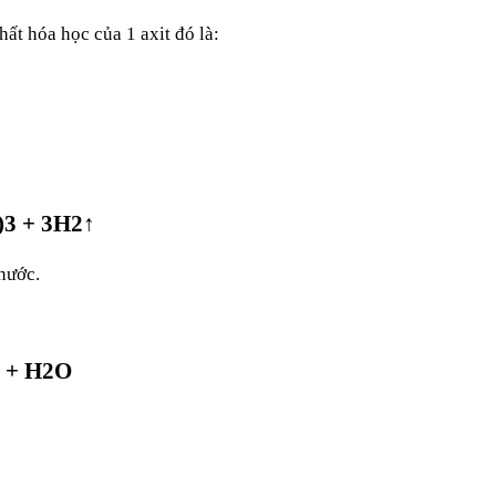
ất hóa học của 1 axit đó là:
)3 + 3H2↑
 nước.
 + H2O