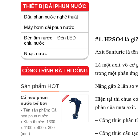
THIẾT BỊ ĐÀI PHUN NƯỚC
Đầu phun nước nghệ thuật
Máy bơm đài phun nước
Đèn âm nước – Đèn LED
#1. H2SO4 là gì
chịu nước
Axit Sunfuric là tê
Nhạc nước
Là một axit vô cơ 
CÔNG TRÌNH ĐÃ THI CÔNG
trong một phản ứng 
Sản phẩm HOT
Nặng gấp 2 lần so
Cá heo phun
Hiện tại thì chưa c
nước bể bơi
phần của mưa axit.
• Tên sản phẩm: Cá
heo phun nước
– Công thức phân t
• Kích thước: 1330
x 1100 x 400 x 300
– Công thức cấu t
(mm)