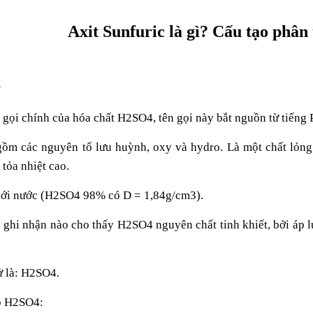
Axit Sunfuric là gì? Cấu tạo phâ
?
n gọi chính của hóa chất H2SO4, tên gọi này bắt nguồn từ tiếng 
gồm các nguyên tố lưu huỳnh, oxy và hydro. Là một chất lỏng
tỏa nhiệt cao.
 với nước (H2SO4 98% có D = 1,84g/cm3).
ó ghi nhận nào cho thấy H2SO4 nguyên chất tinh khiết, bởi áp l
ử là: H2SO4.
ạo H2SO4: