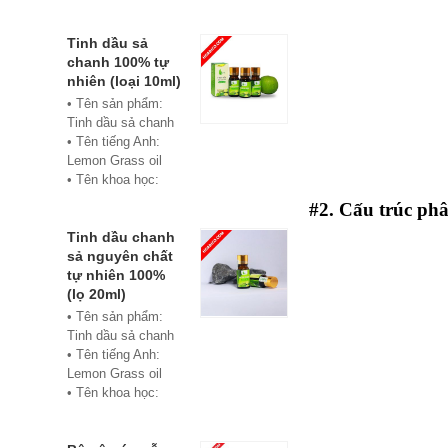
• Màu sắc: xanh
• Vật liệu:
Composite
Tinh dầu sả
• Phân phối:
chanh 100% tự
Hoabico
nhiên (loại 10ml)
• Tên sản phẩm:
Tinh dầu sả chanh
• Tên tiếng Anh:
Lemon Grass oil
• Tên khoa học:
Cymbopogon
#2. Cấu trúc ph
flexuosus
• Chủng loại: Thiết
Tinh dầu chanh
bị xông hơi
sả nguyên chất
• Thành phần chiết
tự nhiên 100%
xuất: lá
(lọ 20ml)
• Phương pháp
• Tên sản phẩm:
chiết xuất: Chưng
Tinh dầu sả chanh
cất hơi nước
• Tên tiếng Anh:
• Hình thức: Chất
Lemon Grass oil
lỏng
• Tên khoa học:
• Màu sắc: Tinh dầu
Cymbopogon
có màu vàng nhạt
flexuosus
• Mùi vị: Mùi chanh