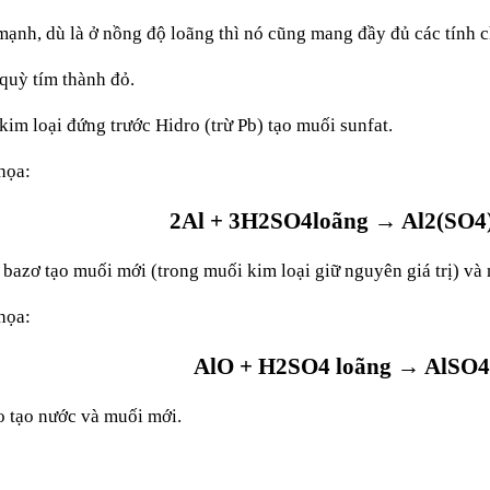
ạnh, dù là ở nồng độ loãng thì nó cũng mang đầy đủ các tính ch
uỳ tím thành đỏ.
kim loại đứng trước Hidro (trừ Pb) tạo muối sunfat.
họa:
2Al + 3H2SO4loãng → Al2(SO4
 bazơ tạo muối mới (trong muối kim loại giữ nguyên giá trị) và
họa:
AlO + H2SO4 loãng → AlSO4
o tạo nước và muối mới.