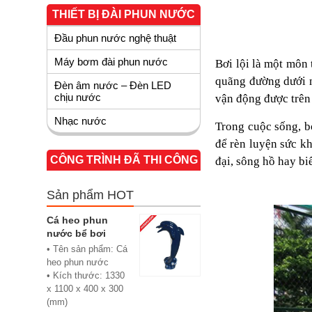
THIẾT BỊ ĐÀI PHUN NƯỚC
Đầu phun nước nghệ thuật
Máy bơm đài phun nước
Bơi lội là một môn 
quãng đường dưới n
Đèn âm nước – Đèn LED
chịu nước
vận động được trên 
Nhạc nước
Trong cuộc sống, b
để rèn luyện sức k
CÔNG TRÌNH ĐÃ THI CÔNG
đại, sông hồ hay bi
Sản phẩm HOT
Cá heo phun
nước bể bơi
• Tên sản phẩm: Cá
heo phun nước
• Kích thước: 1330
x 1100 x 400 x 300
(mm)