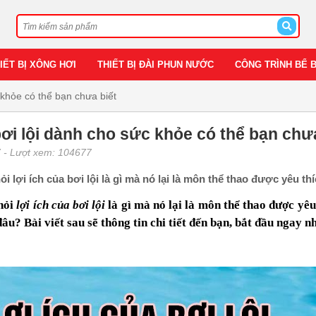
IẾT BỊ XÔNG HƠI
THIẾT BỊ ĐÀI PHUN NƯỚC
CÔNG TRÌNH BỂ 
 khỏe có thể bạn chưa biết
bơi lội dành cho sức khỏe có thể bạn chư
7
- Lượt xem: 104677
ỏi lợi ích của bơi lội là gì mà nó lại là môn thể thao được yêu t
 hỏi
lợi ích của bơi lội
là gì mà nó lại là môn thể thao được yê
đâu? Bài viết sau sẽ thông tin chi tiết đến bạn, bắt đầu ngay n