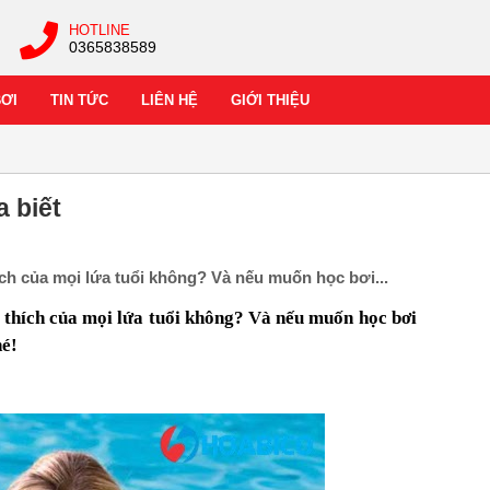
HOTLINE
0365838589
BƠI
TIN TỨC
LIÊN HỆ
GIỚI THIỆU
a biết
hích của mọi lứa tuổi không? Và nếu muốn học bơi...
u thích của mọi lứa tuổi không? Và nếu muốn học bơi
hé!