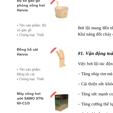
• Chủng loại: Thiết
Bộ xô gáo gỗ
tươi, đặc trưng của
bị xông hơi
phòng xông hơi
dầu sả
• Thành phần chiết
Harvia
• Thành phần hóa
xuất: lá
học chính: Citral
• Phương pháp
(Citral A và Citral B)
chiết xuất: Chưng
• Tên sản phẩm: Bộ
Bơi lội mang đến nh
60- 80%
cất hơi nước
xô gáo gỗ
• Đóng chai: Lọ
Khả năng đốt cháy 
• Hình thức: Chất
• Chủng loại: Thiết
10ml
lỏng
bị xông hơi
• Xuất xứ: Việt
• Màu sắc: Tinh dầu
• Thương hiệu:
Nam
có màu vàng nhạt
Harvia
Đồng hồ cát
• Đơn vị phân phối:
#1. Vận động toà
• Mùi vị: Mùi chanh
• Xuất xứ: Phần
Harvia
Hoabico.
tươi, đặc trưng của
Lan
dầu sả
Việc bơi lội tác độ
• Bảo hành: 12
• Thành phần hóa
tháng
• Tên sản phẩm:
học chính: Citral
– Tăng nhịp tim mà
• Đơn vị phân phối:
Đồng hồ cát
(Citral A và Citral B)
Hoabico
• Chủng loại: Thiết
60- 80%
– Cải thiện sức khỏ
bị xông hơi
• Đóng chai: Lọ
• Thương hiệu:
20ml
– Tăng sức mạnh c
Harvia
Máy xông hơi
• Xuất xứ: Việt
• Xuất xứ: Phần
ướt SAWO STN-
Nam
Lan
60-C1/3
– Tăng cường thể l
• Đơn vị phân phối:
• Chất liệu: Gỗ cao
Hoabico.
cấp