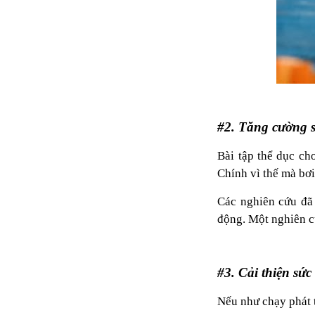
đặt thời gian xông
và nhiệt độ xông.
• Công suất:
9kW/220V/380V
• Xả cặn Tự động
• Bảo hành: 12
tháng
• Đơn vị phân phối:
Hoabico
#2. Tăng cường 
Bài tập thể dục ch
Chính vì thế mà bơi
Các nghiên cứu đã
động. Một nghiên c
#3. Cải thiện sứ
Nếu như chạy phát t