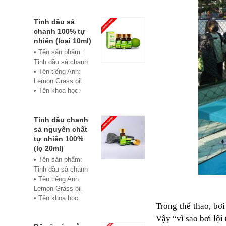
• Màu sắc: xanh
• Vật liệu:
Composite
Tinh dầu sả
• Phân phối:
chanh 100% tự
Hoabico
nhiên (loại 10ml)
• Tên sản phẩm:
Tinh dầu sả chanh
• Tên tiếng Anh:
Lemon Grass oil
• Tên khoa học:
Cymbopogon
flexuosus
• Chủng loại: Thiết
Tinh dầu chanh
bị xông hơi
sả nguyên chất
• Thành phần chiết
tự nhiên 100%
xuất: lá
(lọ 20ml)
• Phương pháp
• Tên sản phẩm:
chiết xuất: Chưng
Tinh dầu sả chanh
cất hơi nước
• Tên tiếng Anh:
• Hình thức: Chất
Lemon Grass oil
lỏng
• Tên khoa học:
Trong thể thao, bơi
• Màu sắc: Tinh dầu
Cymbopogon
có màu vàng nhạt
flexuosus
Vậy “vì sao bơi lội
• Mùi vị: Mùi chanh