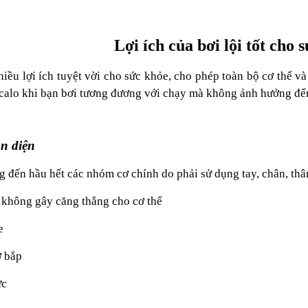
Lợi ích của bơi lội tốt cho 
iều lợi ích tuyệt vời cho sức khỏe, cho phép toàn bộ cơ thể v
calo khi bạn bơi tương đương với chạy mà không ảnh hưởng đến
n diện
ng đến hầu hết các nhóm cơ chính do phải sử dụng tay, chân, th
 không gây căng thẳng cho cơ thể
e
ơ bắp
ực