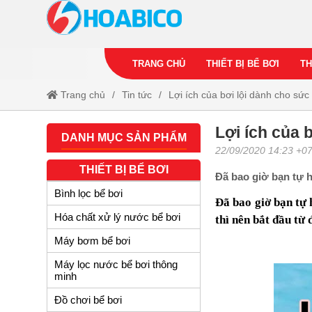
TRANG CHỦ
THIẾT BỊ BỂ BƠI
TH
Trang chủ
Tin tức
Lợi ích của bơi lội dành cho sức
Lợi ích của 
DANH MỤC SẢN PHẨM
22/09/2020 14:23 +0
THIẾT BỊ BỂ BƠI
Đã bao giờ bạn tự h
Bình lọc bể bơi
Đã bao giờ bạn tự
Hóa chất xử lý nước bể bơi
thì nên bắt đầu từ 
Máy bơm bể bơi
Máy lọc nước bể bơi thông
minh
Đồ chơi bể bơi