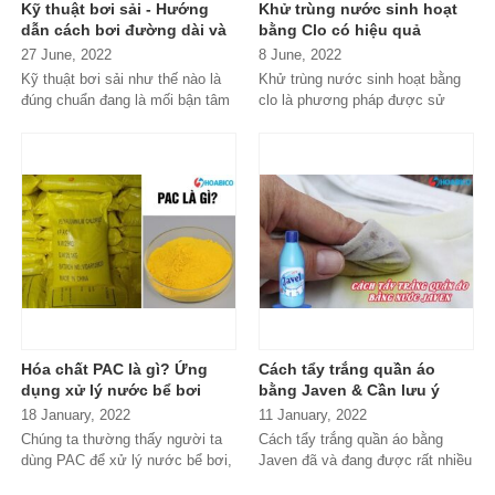
Kỹ thuật bơi sải - Hướng
Khử trùng nước sinh hoạt
khớp hút vệ sinh hồ bơi
sẽ
dẫn cách bơi đường dài và
bằng Clo có hiệu quả
các lỗi thường gặp cần
không?
cung cấp cho bạn thông tin về
27 June, 2022
8 June, 2022
tránh
Kỹ thuật bơi sải như thế nào là
Khử trùng nước sinh hoạt bằng
các sản phẩm chất lượng cao
đúng chuẩn đang là mối bận tâm
clo là phương pháp được sử
trong bài viết này. Hãy đọc thông
hàng đầu của những...
dụng chủ yếu hiện nay bởi nó...
tin ngay.
Hóa chất PAC là gì? Ứng
Cách tẩy trắng quần áo
dụng xử lý nước bể bơi
bằng Javen & Cần lưu ý
hiệu quả
điều gì khi sử dụng?
18 January, 2022
11 January, 2022
Chúng ta thường thấy người ta
Cách tẩy trắng quần áo bằng
dùng PAC để xử lý nước bể bơi,
Javen đã và đang được rất nhiều
vậy PAC là gì? Nó có đặc...
người áp dụng. Giúp loại...