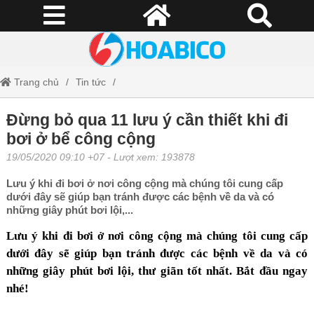
Trang chủ
Tin tức
Đừng bỏ qua 11 lưu ý cần thiết khi đi bơi ở bể công cộng
Đừng bỏ qua 11 lưu ý cần thiết khi đi
bơi ở bể công cộng
19/05/2020 09:10 +07
- Lượt xem: 193878
Lưu ý khi đi bơi ở nơi công cộng mà chúng tôi cung cấp
dưới đây sẽ giúp bạn tránh được các bệnh về da và có
những giây phút bơi lội,...
Lưu ý khi đi bơi ở nơi công cộng mà chúng tôi cung cấp
dưới đây sẽ giúp bạn tránh được các bệnh về da và có
những giây phút bơi lội, thư giãn tốt nhất. Bắt đầu ngay
nhé!