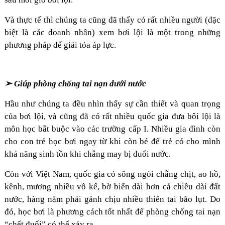
Và thực tế thì chúng ta cũng đã thấy có rất nhiều người (đặc
biệt là các doanh nhân) xem bơi lội là một trong những
phương pháp để giải tỏa áp lực.
➢ Giúp phòng chống tai nạn dưới nước
Hầu như chúng ta đều nhìn thấy sự cần thiết và quan trọng
của bơi lội, và cũng đã có rất nhiều quốc gia đưa bôi lội là
môn học bắt buộc vào các trường cấp I. Nhiều gia đình còn
cho con trẻ học bơi ngay từ khi còn bé để trẻ có cho mình
khả năng sinh tồn khi chẳng may bị đuối nước.
Còn với Việt Nam, quốc gia có sông ngòi chằng chịt, ao hồ,
kênh, mương nhiều vô kể, bờ biển dài hơn cả chiều dài đất
nước, hàng năm phải gánh chịu nhiều thiên tai bão lụt. Do
đó, học bơi là phương cách tốt nhất để phòng chống tai nạn
“chết đuối” có thể xảy ra.