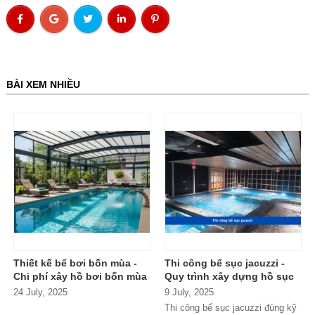
BÀI XEM NHIỀU
Thiết kế bể bơi bốn mùa -
Thi công bể sục jacuzzi -
Chi phí xây hồ bơi bốn mùa
Quy trình xây dựng hồ sục
massage
24 July, 2025
9 July, 2025
Thi công bể sục jacuzzi đúng kỹ