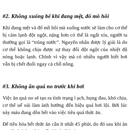
#2. Không xuống bể khi đang mệt, đổ mồ hôi
Khi đang mệt và đổ mồ hôi mà xuống nước sẽ làm cho cơ thể
bị cảm lạnh đột ngột, nặng hơn có thể là ngất xỉu, người ta
thường gọi là “trúng nước”. Nguyên nhân được lý giải là do
cơ thể không chịu được sự thay đổi đột ngột của nhiệt độ
nóng hoặc lạnh. Chính vì vậy mà có nhiều người biết bơi
vẫn bị chết đuối ngay cả chỗ nông.
#3. Không ăn quá no trước khi bơi
Việc ăn quá no sẽ tạo ra tình trạng ì ạch, bụng đau, khó chịu,
cơ thể uể oải làm ảnh hưởng đến hiệu quả bơi lội. Bởi lúc
này máu đang dồn hết vào việc tiêu quá thức ăn.
Để tiêu hóa hết thức ăn cần ít nhất 45 phút, do đó sau khi ăn