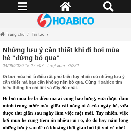
Trang chủ
Tin tức
Những lưu ý cần thiết khi đi bơi mùa hè "đừng bỏ qua"
Những lưu ý cần thiết khi đi bơi mùa
hè "đừng bỏ qua"
04/08/2020 15:27 +07
- Lượt xem: 75232
Đi bơi mùa hè là điều rất phổ biến tuy nhiên có những lưu ý
cần thiết mà bạn cần không nên bỏ qua. Cùng Hoabico tìm
hiểu thông tin chi tiết và đầy đủ nhất.
Đi bơi mùa hè
là điều mà ai cũng hào hứng, vừa được đắm
mình trong nước mát giữa cái nóng oi ả của ngày hè, vừa
được thư giãn sau ngày làm việc mệt mỏi. Tuy nhiên, việc
bơi mùa hè cũng tiềm ẩn nhiều rủi ro, do đó
hãy nắm lòng
những lưu ý sau để có khoảng thời gian bơi lội vui vẻ nhé!