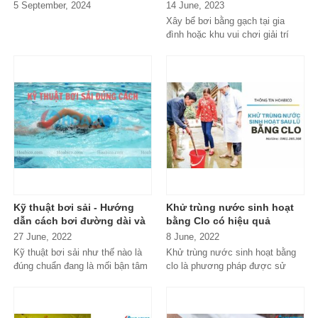
2025
5 September, 2024
14 June, 2023
phải tình trạng tụt nước mồi hiệu
Xây bể bơi bằng gạch tại gia
đình hoặc khu vui chơi giải trí
quả.
đang trở thành xu hướng hiện
Khớp hút vệ sinh bể bơi
là thiết
nay. Vậy thi công bể bơi bằng
bị phụ trợ bể bơi chuyên dụng
gạch cần phải lưu ý những gì?
giúp duy trì nước bể bơi luôn
sạch sẽ và trong suốt. Việc chọn
mua khớp hút chất lượng, phù
hợp sẽ giúp tối ưu hóa hiệu quả
làm sạch và tiết kiệm chi phí.
Hoabico - Đơn vị cung cấp thiết
bị bể bơi chính hãng trong đó có
Kỹ thuật bơi sải - Hướng
Khử trùng nước sinh hoạt
khớp hút vệ sinh hồ bơi
sẽ
dẫn cách bơi đường dài và
bằng Clo có hiệu quả
các lỗi thường gặp cần
không?
cung cấp cho bạn thông tin về
27 June, 2022
8 June, 2022
tránh
Kỹ thuật bơi sải như thế nào là
Khử trùng nước sinh hoạt bằng
các sản phẩm chất lượng cao
đúng chuẩn đang là mối bận tâm
clo là phương pháp được sử
trong bài viết này. Hãy đọc thông
hàng đầu của những...
dụng chủ yếu hiện nay bởi nó...
tin ngay.