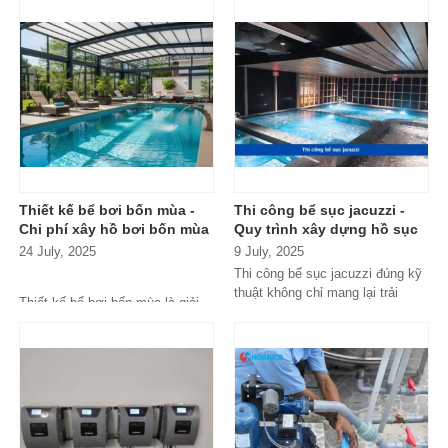
Thiết kế bể bơi bốn mùa -
Thi công bể sục jacuzzi -
Chi phí xây hồ bơi bốn mùa
Quy trình xây dựng hồ sục
massage
24 July, 2025
9 July, 2025
Thi công bể sục jacuzzi đúng kỹ
thuật không chỉ mang lại trải
Thiết kế bể bơi bốn mùa là giải
nghiệm thư giãn tối ưu mà còn...
pháp kiến tạo không gian thư
giãn đẳng cấp, cho phép bạn tận
hưởng làn nước trong xanh
quanh năm, bất kể điều kiện thời
tiết nắng nóng hay lạnh giá. Tuy