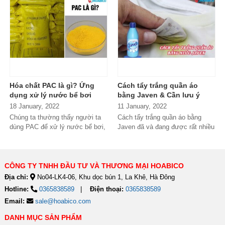
Hóa chất PAC là gì? Ứng
Cách tẩy trắng quần áo
dụng xử lý nước bể bơi
bằng Javen & Cần lưu ý
hiệu quả
điều gì khi sử dụng?
18 January, 2022
11 January, 2022
Chúng ta thường thấy người ta
Cách tẩy trắng quần áo bằng
dùng PAC để xử lý nước bể bơi,
Javen đã và đang được rất nhiều
vậy PAC là gì? Nó có đặc...
người áp dụng. Giúp loại...
CÔNG TY TNHH ĐẦU TƯ VÀ THƯƠNG MẠI HOABICO
Địa chỉ:
No04-LK4-06, Khu dọc bún 1, La Khê, Hà Đông
Hotline:
0365838589
Điện thoại:
0365838589
Email:
sale@hoabico.com
DANH MỤC SẢN PHẨM