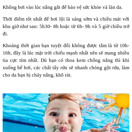
Không bơi vào lúc nắng gắt để bảo vệ sức khỏe và làn da.
Thời điểm tốt nhất để bơi lội là sáng sớm và chiều mát với
khu giờ như sau: 5h30- 8h hoặc từ 6h- 9h và 5 giờ chiều trở
đi.
Khoảng thời gian bạn tuyệt đối không được tắm là từ 10h-
16h, đây là lúc mặt trời chiếu mạnh nhất nên sẽ mang nhiều
tia cực tím nhất. Dù bạn có thoa kem chống nắng thì khi
xuống bể bơi, các chất tẩy rửa sẽ nhanh chóng gột rửa, làm
cho da bạn bị cháy nắng, khô rát.