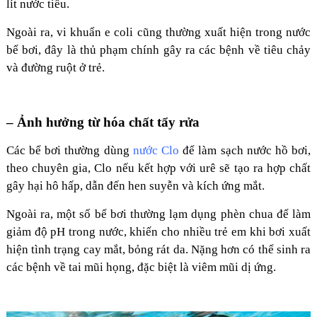
lít nước tiểu.
Ngoài ra, vi khuẩn e coli cũng thường xuất hiện trong nước
bể bơi, đây là thủ phạm chính gây ra các bệnh về tiêu chảy
và đường ruột ở trẻ.
– Ảnh hưởng từ hóa chất tẩy rửa
Các bể bơi thường dùng
nước Clo
để làm sạch nước hồ bơi,
theo chuyên gia, Clo nếu kết hợp với urê sẽ tạo ra hợp chất
gây hại hô hấp, dẫn đến hen suyễn và kích ứng mắt.
Ngoài ra, một số bể bơi thường lạm dụng phèn chua để làm
giảm độ pH trong nước, khiến cho nhiều trẻ em khi bơi xuất
hiện tình trạng cay mắt, bỏng rát da. Nặng hơn có thể sinh ra
các bệnh về tai mũi họng, đặc biệt là viêm mũi dị ứng.