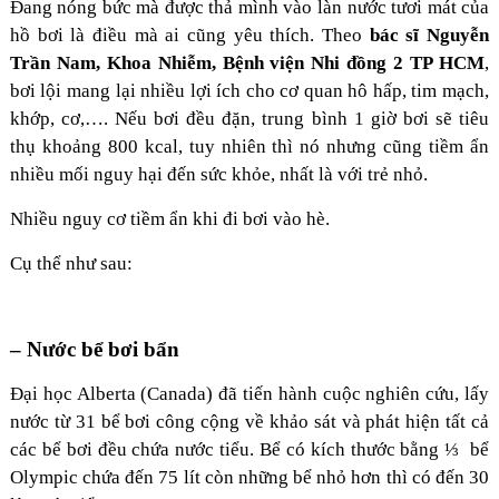
Đang nóng bức mà được thả mình vào làn nước tươi mát của
hồ bơi là điều mà ai cũng yêu thích. Theo
bác sĩ Nguyễn
Trần Nam, Khoa Nhiễm, Bệnh viện Nhi đồng 2 TP HCM
,
bơi lội mang lại nhiều lợi ích cho cơ quan hô hấp, tim mạch,
khớp, cơ,…. Nếu bơi đều đặn, trung bình 1 giờ bơi sẽ tiêu
thụ khoảng 800 kcal, tuy nhiên thì nó nhưng cũng tiềm ẩn
nhiều mối nguy hại đến sức khỏe, nhất là với trẻ nhỏ.
Nhiều nguy cơ tiềm ẩn khi đi bơi vào hè.
Cụ thể như sau:
– Nước bể bơi bẩn
Đại học Alberta (Canada)
đã tiến hành cuộc nghiên cứu, lấy
nước từ 31 bể bơi công cộng về khảo sát và phát hiện tất cả
các bể bơi đều chứa nước tiểu. Bể có kích thước bằng ⅓ bể
Olympic chứa đến 75 lít còn những bể nhỏ hơn thì có đến 30