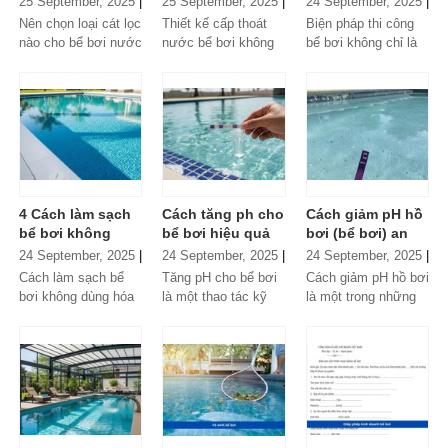
25 September, 2025
|
25 September, 2025
|
24 September, 2025
|
[Giải đáp]
cấp thoát nước
pháp thi công hồ
Tin chuyên ngành
Tin chuyên ngành
Tin chuyên ngành
Nên chọn loại cát lọc
Thiết kế cấp thoát
Biện pháp thi công
hồ bơi
bơi qua bản vẽ
nào cho bể bơi nước
nước bể bơi không
bể bơi không chỉ là
mặn? là câu hỏi
chỉ là một bản vẽ kỹ
kế hoạch xây dựng,
chuyên sâu, vượt ra
thuật, bởi hầu hết
mà là bản phác thảo
ngoài những...
mọi...
quyết định...
4 Cách làm sạch
Cách tăng ph cho
Cách giảm pH hồ
bể bơi không
bể bơi hiệu quả
bơi (bể bơi) an
dùng hóa chất
nhanh, an toàn
toàn, hiệu quả
24 September, 2025
|
24 September, 2025
|
24 September, 2025
|
hiệu quả, an toàn
nhanh
Tin chuyên ngành
Tin chuyên ngành
Tin chuyên ngành
Cách làm sạch bể
Tăng pH cho bể bơi
Cách giảm pH hồ bơi
bơi không dùng hóa
là một thao tác kỹ
là một trong những
chất đang trở thành
thuật quan trọng,
kiến thức cốt lõi mà
xu hướng được
nhưng thường bị bỏ
mọi chủ sở hữu cần
nhiều gia đình và
qua. Khi nồng độ...
nắm...
khu...