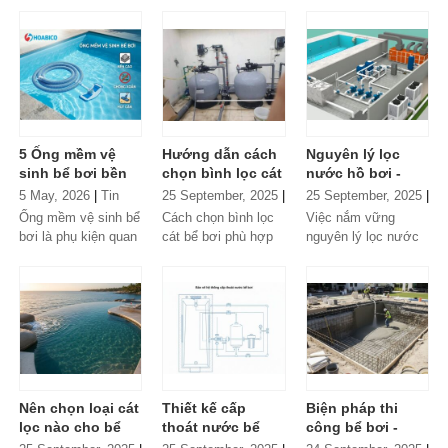
yếu tố quan trọng
tạo cảm giác dễ chịu
dụng chổi cọ vệ sinh
giúp đảm bảo chất
khi sử dụng mà còn
bể bơi là bước
lượng nước...
là yếu...
không thể...
5 Ống mềm vệ
Hướng dẫn cách
Nguyên lý lọc
sinh bể bơi bền
chọn bình lọc cát
nước hồ bơi -
cao – Chống
bể bơi phù hợp
Thiết bị trong hệ
5 May, 2026
|
Tin
25 September, 2025
|
25 September, 2025
|
xoắn – Hút cặn
thống lọc nước
chuyên ngành
Tin chuyên ngành
Tin chuyên ngành
Ống mềm vệ sinh bể
Cách chọn bình lọc
Việc nắm vững
hiệu quả
bể bơi
bơi là phụ kiện quan
cát bể bơi phù hợp
nguyên lý lọc nước
trọng trong hệ thống
là điều không hề đơn
hồ bơi sẽ góp phần
làm sạch hồ bơi,
giản, nhất là với
quan trọng trong việc
đóng vai trò...
những...
nâng cao chất...
Nên chọn loại cát
Thiết kế cấp
Biện pháp thi
lọc nào cho bể
thoát nước bể
công bể bơi -
bơi nước mặn
bơi - Hệ thống
Thuyết minh biện