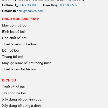
thắc mắc về khả
Hotline:
0365838589
Điện thoại:
0365838589
đáy hồ bơi
được
bể, đảm bảo quá
năng nhiệt phân
Email:
sale@hoabico.com
thiết bị bể bơi
cũng như khả
trình lọc nước
năng kết tủa và
Hafuco cung cấp
DANH MỤC SẢN PHẨM
tuần hoàn diễn
tính tan trong
dưới đây.
Máy bơm bể bơi
ra hiệu quả. Để
nước của
Bình lọc bể bơi
Na2CO3. Theo
đáp ứng nhu cầu
dõi bài viết chi
Hóa chất bể bơi
sử dụng của
tiết dưới đây, để
Thiết bị vệ sinh bể bơi
cập nhật những
người tiêu dùng,
Đèn bể bơi
thông tin hữu ích
có nhiều mẫu
bạn nhé!
Thang bể bơi
ống xuyên thành
Máy lọc nước bể bơi thông minh
ra đời với độ bền
Thiết bị cứu hộ bể bơi
cao, chống thấm
DỊCH VỤ
hiệu quả.
Thiết kế bể bơi
Cùng
Hoabico
khám
Thi công bể bơi
phá TOP 3 mẫu
Xây dựng bể bơi kinh doanh
ống xuyên thành
Xây dựng bể bơi gia đình
chất lượng, được