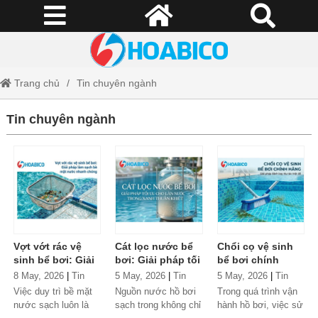
Trang chủ
Tin chuyên ngành
Tin chuyên ngành
Vợt vớt rác vệ
Cát lọc nước bể
Chổi cọ vệ sinh
sinh bể bơi: Giải
bơi: Giải pháp tối
bể bơi chính
pháp làm sạch bề
ưu cho làn nước
hãng: Giải pháp
8 May, 2026
|
Tin
5 May, 2026
|
Tin
5 May, 2026
|
Tin
mặt nước nhanh
trong xanh thuần
đánh bay rêu tảo
chuyên ngành
chuyên ngành
chuyên ngành
Việc duy trì bề mặt
Nguồn nước hồ bơi
Trong quá trình vận
chóng
khiết
triệt để
nước sạch luôn là
sạch trong không chỉ
hành hồ bơi, việc sử