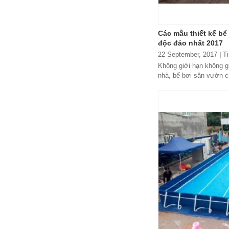
đặt thời gian xông
và nhiệt độ xông.
• Công suất:
Các mẫu thiết kế bê
9kW/220V/380V
độc đáo nhất 2017
• Xả cặn Tự động
22 September, 2017
|
T
• Bảo hành: 12
tháng
Không giới hạn không g
• Đơn vị phân phối:
nhà, bể bơi sân vườn c
Hoabico
“bể bơi trong mơ” của m