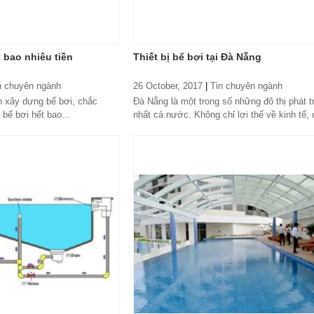
 bao nhiêu tiền
Thiết bị bể bơi tại Đà Nẵng
n chuyên ngành
26 October, 2017
|
Tin chuyên ngành
h xây dựng bể bơi, chắc
Đà Nẵng là một trong số những đô thị phát t
bể bơi hết bao...
nhất cả nước. Không chỉ lợi thế về kinh tế, d
những tiện ích và hạng mục...