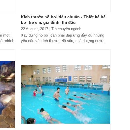
Kích thước hồ bơi tiêu chuẩn - Thiết kế bể
bơi trẻ em, gia đình, thi đấu
22 August, 2017
|
Tin chuyên ngành
hì một
Xây dựng hồ bơi cần phải đáp ứng đầy đủ những
ất chính
yêu cầu về kích thước, độ sâu, chất lượng nước,
thiết bị phụ trợ… để đảm bảo quá trình...