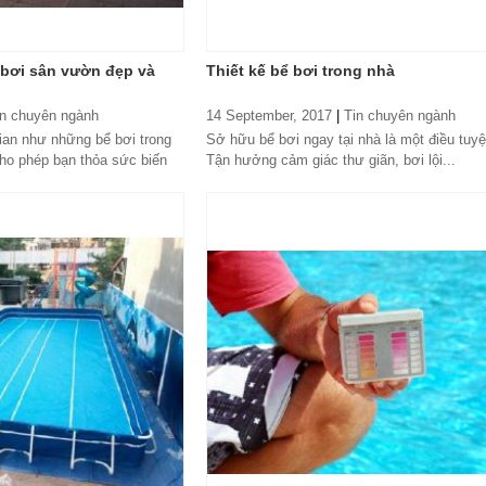
̉ bơi sân vườn đẹp và
Thiết kế bể bơi trong nhà
in chuyên ngành
14 September, 2017
|
Tin chuyên ngành
ian như những bể bơi trong
Sở hữu bể bơi ngay tại nhà là một điều tuyệ
ho phép bạn thỏa sức biến
Tận hưởng cảm giác thư giãn, bơi lội...
ình thành hiện...