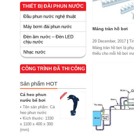
THIẾT BỊ ĐÀI PHUN NƯỚC
Đầu phun nước nghệ thuật
Máy bơm đài phun nước
Máng tràn hồ bơi
Đèn âm nước – Đèn LED
29 December, 2017
|
Ti
chịu nước
Máng tràn hồ bơi là phụ
Nhạc nước
thiếu cho mỗi hồ bơi man
CÔNG TRÌNH ĐÃ THI CÔNG
Sản phẩm HOT
Cá heo phun
nước bể bơi
• Tên sản phẩm: Cá
heo phun nước
• Kích thước: 1330
x 1100 x 400 x 300
(mm)