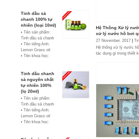
• Màu sắc: xanh
• Vật liệu:
Composite
Tinh dầu sả
• Phân phối:
chanh 100% tự
Hoabico
nhiên (loại 10ml)
Hệ Thống Xử lý nước
• Tên sản phẩm:
xử lý nước hồ bơi q
Tinh dầu sả chanh
27 November, 2017
|
Ti
• Tên tiếng Anh:
Hệ thống xử lý nước h
Lemon Grass oil
tác dụng gì trong thiết k
• Tên khoa học:
Cymbopogon
flexuosus
• Chủng loại: Thiết
Tinh dầu chanh
bị xông hơi
sả nguyên chất
• Thành phần chiết
tự nhiên 100%
xuất: lá
(lọ 20ml)
• Phương pháp
• Tên sản phẩm:
chiết xuất: Chưng
Tinh dầu sả chanh
cất hơi nước
• Tên tiếng Anh:
• Hình thức: Chất
Lemon Grass oil
lỏng
• Tên khoa học:
• Màu sắc: Tinh dầu
Cymbopogon
có màu vàng nhạt
flexuosus
• Mùi vị: Mùi chanh