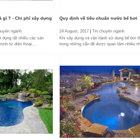
 gì ? - Chi phí xây dựng
Quy định về tiêu chuẩn nước bể bơi
huyên ngành
24 August, 2017
|
Tin chuyên ngành
ử dụng rất nhiều các sản
Khi xây dựng và vận hành sử dụng bể bơi t
nh từ điện thoại,...
trong những vấn đề được quan tâm nhiều nh
là nước hồ bơi. Rất nhiều chủ đầu...