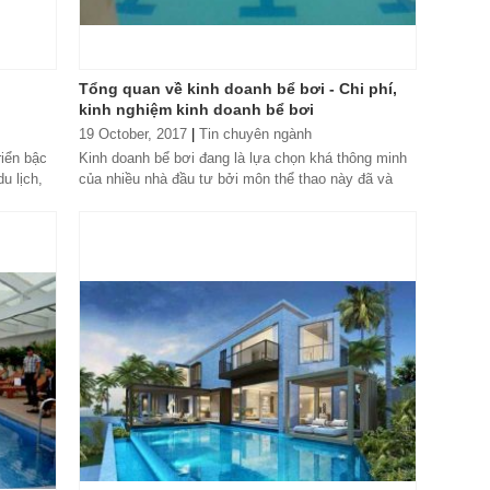
Tổng quan về kinh doanh bể bơi - Chi phí,
kinh nghiệm kinh doanh bể bơi
19 October, 2017
|
Tin chuyên ngành
riển bậc
Kinh doanh bể bơi đang là lựa chọn khá thông minh
u lịch,
của nhiều nhà đầu tư bởi môn thể thao này đã và
đang trở nên phổ biến, được đưa vào...