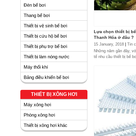
Đèn bể bơi
Thang bể bơi
Thiết bị vệ sinh bể bơi
Lựa chọn thiết bị bể
Thiết bị cứu hộ bể bơi
Thanh Hóa ở đâu ?
15 January, 2018
|
Tin 
Thiết bị phụ trợ bể bơi
Những năm gần đây, với 
Thiết bị làm nóng nước
tế nhu cầu thiết bị bể 
tăng cao. Tuy nhiên một
Máy thổi khí
Bảng điều khiển bể bơi
THIẾT BỊ XÔNG HƠI
Máy xông hơi
Phòng xông hơi
Thiết bị xông hơi khác