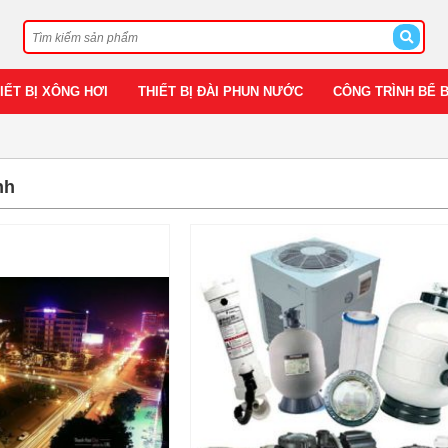
IẾT BỊ XÔNG HƠI
THIẾT BỊ ĐÀI PHUN NƯỚC
CÔNG TRÌNH BỂ 
nh