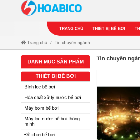
TRANG CHỦ
THIẾT BỊ BỂ BƠI
TH
Trang chủ
Tin chuyên ngành
Tin chuyên ngà
DANH MỤC SẢN PHẨM
THIẾT BỊ BỂ BƠI
Bình lọc bể bơi
Hóa chất xử lý nước bể bơi
Máy bơm bể bơi
Máy lọc nước bể bơi thông
minh
Đồ chơi bể bơi